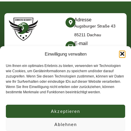
Adresse
Augsburger Straße 43
85211 Dachau
E-mail
safe@conners-
Einwilligung verwalten
security.com
Telefon
Um Ihnen ein optimales Erlebnis zu bieten, verwenden wir Technologien
+49 (0)8131 1635 767​​
wie Cookies, um Geräteinformationen zu speichern und/oder darauf
zuzugreifen. Wenn Sie diesen Technologien zustimmen, können wir Daten
wie Ihr Surfverhalten oder eindeutige IDs auf dieser Website verarbeiten.
Wenn Sie Ihre Einwilligung nicht erteilen oder zurückziehen, können
Hier erfahren
bestimmte Merkmale und Funktionen beeinträchtigt werden.
Sie mehr!
Links
Weiteres
Startseite
Datenschutz
Akzeptieren
Über uns
Impressum
Ablehnen
Leistungen
AGB