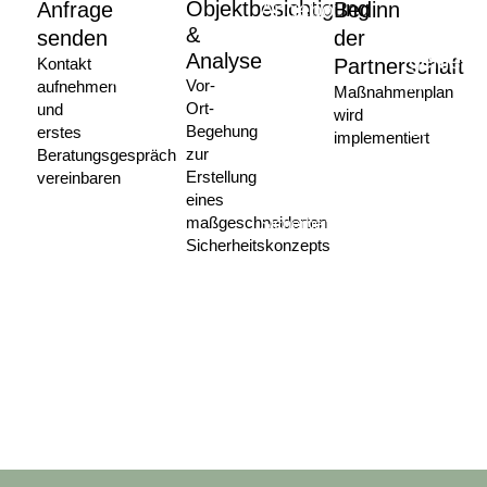
Bedarfsanalyse
Objektbesichtigung
Maxima
Anfrage
Angebot
Bedinn
&
Sicherhe
Wir
senden
erhalten
der
besprechen
Analyse
genieße
Kontakt
Sie
Partnerschaft
Ihre
Vor-
Ihr
aufnehmen
erhalten
Maßnahmenplan
individuellen
Ort-
Unterneh
und
ein
wird
Sicherheitsanforderungen
Begehung
ist
erstes
passgenaues
implementiert
zur
bestens
Beratungsgespräch
Angebot
Erstellung
geschützt
vereinbaren
für
eines
und
Ihre
maßgeschneiderten
Sie
Sicherheitslösung
Sicherheitskonzepts
können
sich
auf
Ihr
Kerngesch
konzentrie