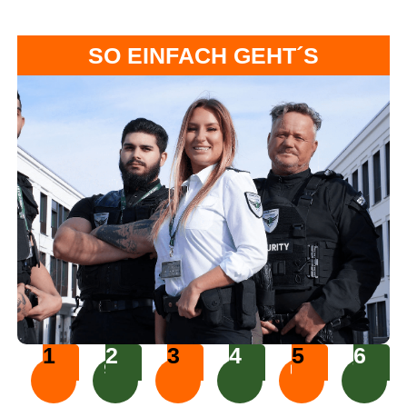
SO EINFACH GEHT´S
1
2
3
4
5
6