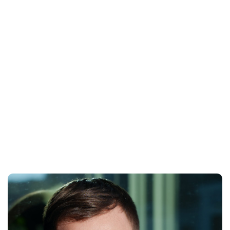
Keine Panik, aber handeln
Ein Einbruch kann jeden treffen. Entscheidend ist,
vorbereitet zu sein. Wir reagieren schnell bei akuten
Sicherheitslücken und planen nachhaltige
Schutzmaßnahmen.
Auch wenn Sie sich für den
Einbruchschutz in
München
interessieren, stehen wir Ihnen mit Erfahrung und
modernster Technik zur Seite.