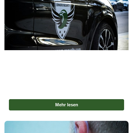
Baustellenüberwachung
Baustellen sind häufig Ziel von Diebstahl und
Vandalismus. Unsere Sicherheitskräfte schützen
Maschinen und Materialien zuverlässig – auch nachts
und am Wochenende, etwa bei der
Baustellenüberwachung in München
.
Mehr lesen