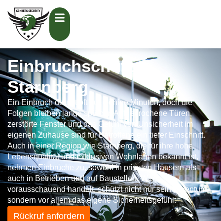
Einbruchschutz
Starnberg
Ein Einbruch dauert oft nur wenige Minuten, doch die
Folgen bleiben lange spürbar. Aufgebrochene Türen,
zerstörte Fenster und das Gefühl von Unsicherheit im
eigenen Zuhause sind für Betroffene ein tiefer Einschnitt.
Auch in einer Region wie Starnberg, die für ihre hohe
Lebensqualität und exklusiven Wohnlagen bekannt ist,
nehmen Einbrüche zu, sowohl in privaten Häusern als
auch in Betrieben und auf Baustellen. Wer
vorausschauend handelt, schützt nicht nur sein Eigentum,
sondern vor allem das eigene Sicherheitsgefühl.
Rückruf anfordern